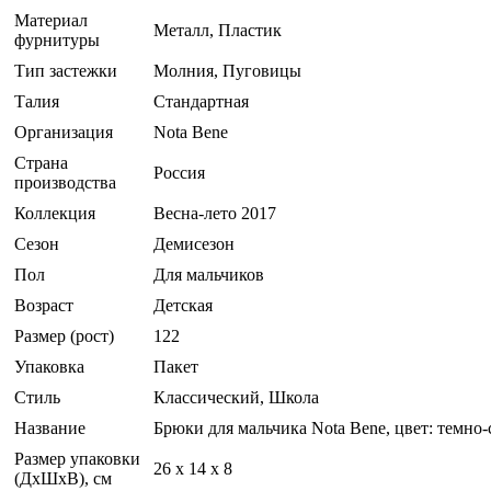
Материал
Металл, Пластик
фурнитуры
Тип застежки
Молния, Пуговицы
Талия
Стандартная
Организация
Nota Bene
Страна
Россия
производства
Коллекция
Весна-лето 2017
Сезон
Демисезон
Пол
Для мальчиков
Возраст
Детская
Размер (рост)
122
Упаковка
Пакет
Стиль
Классический, Школа
Название
Брюки для мальчика Nota Bene, цвет: темно
Размер упаковки
26 x 14 x 8
(ДхШхВ), см