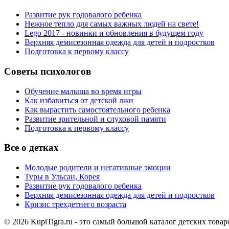
Развитие рук годовалого ребенка
Нежное тепло для самых важных людей на свете!
Lego 2017 - новинки и обновления в будущем году
Верхняя демисезонная одежда для детей и подростков
Подготовка к первому классу
Советы психологов
Обучение малыша во время игры
Как избавиться от детской лжи
Как вырастить самостоятельного ребенка
Развитие зрительной и слуховой памяти
Подготовка к первому классу
Все о детках
Молодые родители и негативные эмоции
Туры в Ульсан, Корея
Развитие рук годовалого ребенка
Верхняя демисезонная одежда для детей и подростков
Кризис трехдетнего возраста
© 2026 KupiTigra.ru - это самый большой каталог детских товар