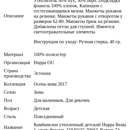
Утеплитель 50% пух, 50% перо. Подкладка
фланель 100% хлопок. Капюшон с
отстегивающимся мехом. Манжеты рукавов
Описание
на резинке. Манжеты рукавов с отворотом у
размеров 62-80. Манжеты брюк на резинке.
Добавлены петли для ступней. Имеются
светоотражательные элементы.
Инструкция по уходу: Ручная стирка, 40 гр.
Материал
100% полиэстер
Организация
Huppa OU
Страна
Эстония
производства
Коллекция
Осень-зима 2017
Сезон
Зима
Пол
Для мальчиков, Для девочек
Возраст
Детская
Стиль
Повседневный
Комбинезон утепленный детский Huppa Beata
Название
1, цвет: фуксия. 31930155-70063. Размер 74