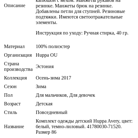
капюшон с мехом. Манжеты рукавов на
Описание
резинке. Манжеты брюк на резинке.
Добавлены петли для ступней. Резиновые
подтяжки. Имеются светоотражательные
элементы.
Инструкция по уходу: Ручная стирка, 40 гр.
Материал
100% полиэстер
Организация
Huppa OU
Страна
Эстония
производства
Коллекция
Осень-зима 2017
Сезон
Зима
Пол
Для мальчиков, Для девочек
Возраст
Детская
Стиль
Повседневный
Комплект одежды детский Huppa Avery, цвет:
Название
белый, темно-лилoвый. 41780030-71520.
Размер 86