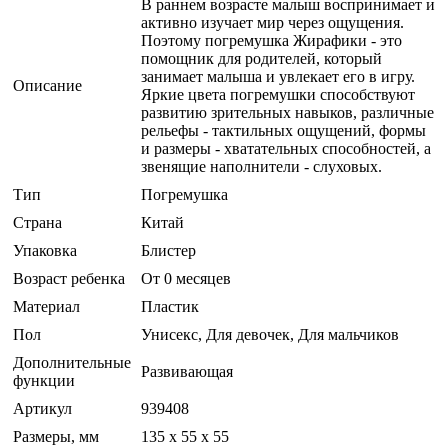
В раннем возрасте малыш воспринимает и
активно изучает мир через ощущения.
Поэтому погремушка Жирафики - это
помощник для родителей, который
занимает малыша и увлекает его в игру.
Описание
Яркие цвета погремушки способствуют
развитию зрительных навыков, различные
рельефы - тактильных ощущений, формы
и размеры - хватательных способностей, а
звенящие наполнители - слуховых.
Тип
Погремушка
Страна
Китай
Упаковка
Блистер
Возраст ребенка
От 0 месяцев
Материал
Пластик
Пол
Унисекс, Для девочек, Для мальчиков
Дополнительные
Развивающая
функции
Артикул
939408
Размеры, мм
135 х 55 х 55