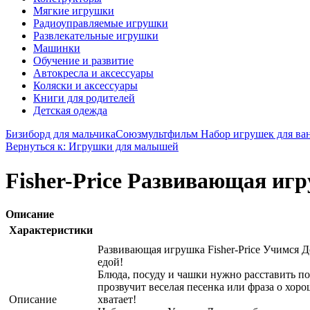
Мягкие игрушки
Радиоуправляемые игрушки
Развлекательные игрушки
Машинки
Обучение и развитие
Автокресла и аксессуары
Коляски и аксессуары
Книги для родителей
Детская одежда
Бизиборд для мальчика
Союзмультфильм Набор игрушек для ва
Вернуться к: Игрушки для малышей
Fisher-Price Развивающая иг
Описание
Характеристики
Развивающая игрушка Fisher-Price Учимся 
едой!
Блюда, посуду и чашки нужно расставить по
прозвучит веселая песенка или фраза о хоро
Описание
хватает!