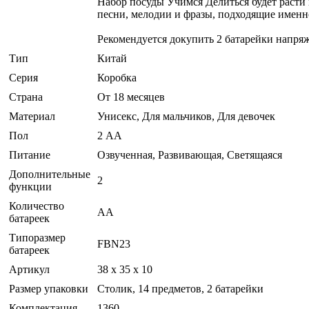
Набор посуды Учимся Делиться будет расти
песни, мелодии и фразы, подходящие именно
Рекомендуется докупить 2 батарейки напря
Тип
Китай
Серия
Коробка
Страна
От 18 месяцев
Материал
Унисекс, Для мальчиков, Для девочек
Пол
2 АА
Питание
Озвученная, Развивающая, Светящаяся
Дополнительные
2
функции
Количество
AA
батареек
Типоразмер
FBN23
батареек
Артикул
38 x 35 x 10
Размер упаковки
Столик, 14 предметов, 2 батарейки
Комплектация
1360