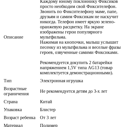
Каждому юному поклоннику Фиксиков
просто необходим свой Фиксителефон.
Звонить по Фиксителефону маме, папе,
друзьям и самим Фиксикам не наскучит
никогда. Телефон имеет яркую зелено-
оранжевую расцветку. На экране
изображены герои популярного
Описание
мультфильма.
Нажимая на кнопочки, малыш услышит
песенку из мультфильма и веселые фразы
героев, озвученные самими Фиксиками.
Рекомендуется докупить 2 батарейки
напряжением 1,5V типа AG13 (товар
комплектуется демонстрационными).
Тип
Электронная игрушка
Возрастные
Не рекомендуется детям до 3-х лет
ограничения
Страна
Китай
Упаковка
Блистер
Возраст ребенка
От 3 лет
Материал
Полимер