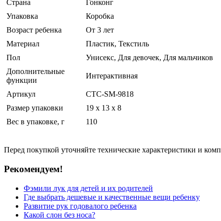
Страна
Гонконг
Упаковка
Коробка
Возраст ребенка
От 3 лет
Материал
Пластик, Текстиль
Пол
Унисекс, Для девочек, Для мальчиков
Дополнительные
Интерактивная
функции
Артикул
CTC-SM-9818
Размер упаковки
19 x 13 x 8
Вес в упаковке, г
110
Перед покупкой уточняйте технические характеристики и ком
Рекомендуем!
Фэмили лук для детей и их родителей
Где выбрать дешевые и качественные вещи ребенку
Развитие рук годовалого ребенка
Какой слон без носа?