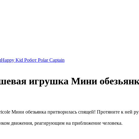
м
Happy Kid Робот Polar Captain
юшевая игрушка Мини обезьян
ole Мини обезьянка притворилась спящей! Протяните к ней руку,
иком движения, реагирующим на приближение человека.