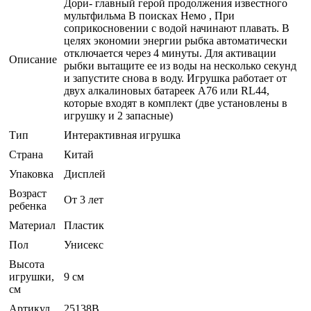
Дори- главный герой продолжения известного
мультфильма В поисках Немо , При
соприкосновении с водой начинают плавать. В
целях экономии энергии рыбка автоматически
отключается через 4 минуты. Для активации
Описание
рыбки вытащите ее из воды на несколько секунд
и запустите снова в воду. Игрушка работает от
двух алкалиновых батареек А76 или RL44,
которые входят в комплект (две установлены в
игрушку и 2 запасные)
Тип
Интерактивная игрушка
Страна
Китай
Упаковка
Дисплей
Возраст
От 3 лет
ребенка
Материал
Пластик
Пол
Унисекс
Высота
игрушки,
9 см
см
Артикул
25138B