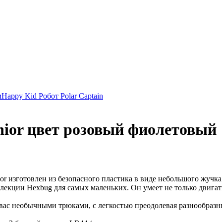
м
Happy Kid Робот Polar Captain
ior цвет розовый фиолетовый
r изготовлен из безопасного пластика в виде небольшого жучка
ллекции Hexbug для самых маленьких. Он умеет не только двигать
вас необычными трюками, с легкостью преодолевая разнообразн