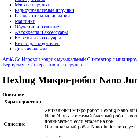
Мягкие игрушки
Радиоуправляемые игрушки
Развлекательные игрушки
Машинки
Обучение и развитие
Автокресла и аксессуары
Коляски и аксессуары
Книги для родителей
Детская одежда
Ami&Co Игровой коврик музыкальный Синтезатор с микшеро
Вернуться к: Интерактивные игрушки
Hexbug Микро-робот Nano Jun
Описание
Характеристики
Уникальный микро-робот Hexbug Nano Junio
Nano Nitro - это самый быстрый робот в ко
подниматься, если упадет на бок.
Описание
Оригинальный робот Nano Junior порадует 