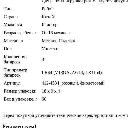
Для работы игрушки рекомендуется докупи
Тип
Робот
Страна
Китай
Упаковка
Блистер
Возраст ребенка
От 18 месяцев
Материал
Металл, Пластик
Пол
Унисекс
Количество
3
батареек
Типоразмер
LR44 (V13GA, AG13, LR1154)
батареек
Артикул
412-4534_розовый, фиолетовый
Размер упаковки
18 x 9 x 4
Вес в упаковке, г
60
Перед покупкой уточняйте технические характеристики и ком
Рекомендуем!