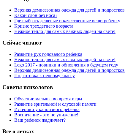
Верхняя демисезонная одежда для детей и подростков
Какой слон без носа?
Где выбрать дешевые и качественные вещи ребенку
Кризис трехдетнего возраста
Нежное тепло для самых важных людей на свете!
Сейчас читают
Развитие рук годовалого ребенка
Нежное тепло для самых важных людей на свете!
Lego 2017 - новинки и обновления в будущем году
Верхняя демисезонная одежда для детей и подростков
Подготовка к первому классу
Советы психологов
Обучение малыша во время игры
Развитие зрительной и слуховой памяти
Истерики у капризного ребенка
Воспитание - это не унижение!
Ваш ребенок жадничает?
Все о детках