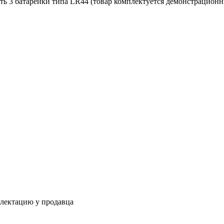
ть 3 батарейки типа LR44 (товар комплектуется демонстрацион
плектацию у продавца