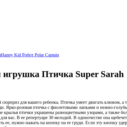
м
Happy Kid Робот Polar Captain
ая игрушка Птичка Super Sarah
ный сюрприз для вашего ребенка. Птичка умеет двигать клювом, а 
уди. Ярко-розовая птичка с фиолетовыми лапками и нежно-голу
 крылья птички украшены разноцветными узорами, а также бол
 для вас. В ее репертуаре 30 мелодий. В одиночестве она щебечет
ть ее, нужно нажать на кнопку на ее груди. Если эту кнопку уд