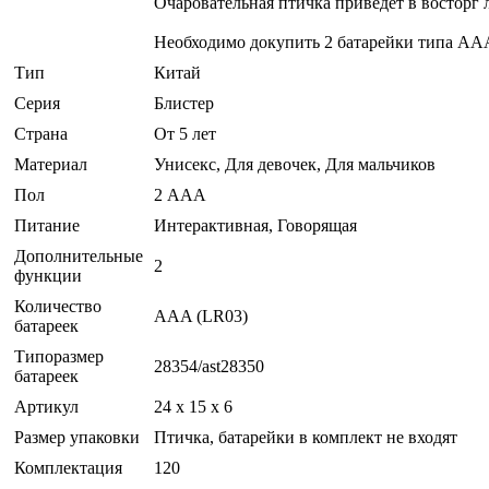
Очаровательная птичка приведет в восторг 
Необходимо докупить 2 батарейки типа AАА 
Тип
Китай
Серия
Блистер
Страна
От 5 лет
Материал
Унисекс, Для девочек, Для мальчиков
Пол
2 ААА
Питание
Интерактивная, Говорящая
Дополнительные
2
функции
Количество
AAA (LR03)
батареек
Типоразмер
28354/ast28350
батареек
Артикул
24 x 15 x 6
Размер упаковки
Птичка, батарейки в комплект не входят
Комплектация
120