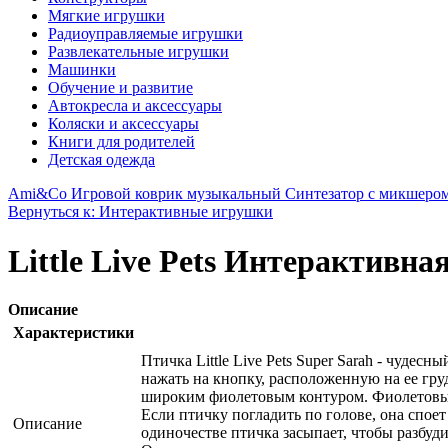
Мягкие игрушки
Радиоуправляемые игрушки
Развлекательные игрушки
Машинки
Обучение и развитие
Автокресла и аксессуары
Коляски и аксессуары
Книги для родителей
Детская одежда
Ami&Co Игровой коврик музыкальный Синтезатор с микшеро
Вернуться к: Интерактивные игрушки
Little Live Pets Интерактивн
Описание
Характеристики
Птичка Little Live Pets Super Sarah - чудес
нажать на кнопку, расположенную на ее гр
широким фиолетовым контуром. Фиолетовые
Если птичку погладить по голове, она споет
Описание
одиночестве птичка засыпает, чтобы разбуди