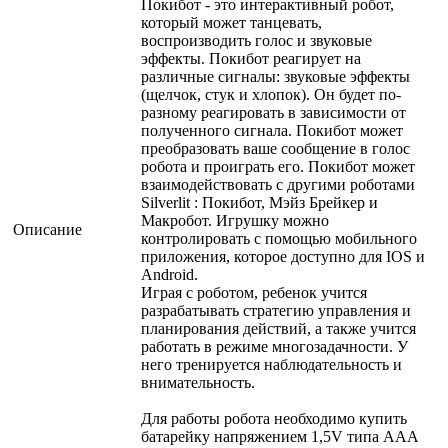
Покибот - это интерактивный робот,
который может танцевать,
воспроизводить голос и звуковые
эффекты. Покибот реагирует на
различные сигналы: звуковые эффекты
(щелчок, стук и хлопок). Он будет по-
разному реагировать в зависимости от
полученного сигнала. Покибот может
преобразовать ваше сообщение в голос
робота и проиграть его. Покибот может
взаимодействовать с другими роботами
Silverlit : Покибот, Мэйз Брейкер и
Макробот. Игрушку можно
Описание
контролировать с помощью мобильного
приложения, которое доступно для IOS и
Android.
Играя с роботом, ребенок учится
разрабатывать стратегию управления и
планирования действий, а также учится
работать в режиме многозадачности. У
него тренируется наблюдательность и
внимательность.
Для работы робота необходимо купить
батарейку напряжением 1,5V типа ААА