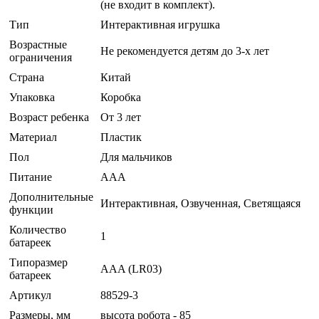
(не входит в комплект).
Тип
Интерактивная игрушка
Возрастные
Не рекомендуется детям до 3-х лет
ограничения
Страна
Китай
Упаковка
Коробка
Возраст ребенка
От 3 лет
Материал
Пластик
Пол
Для мальчиков
Питание
ААА
Дополнительные
Интерактивная, Озвученная, Светящаяся
функции
Количество
1
батареек
Типоразмер
AAA (LR03)
батареек
Артикул
88529-3
Размеры, мм
высота робота - 85