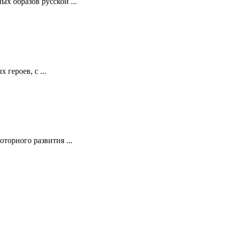
х образов русской ...
героев, с ...
торного развития ...