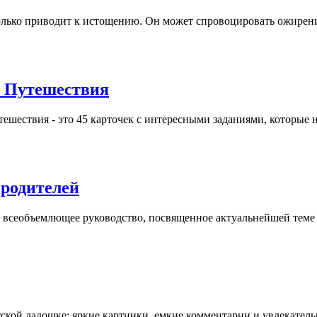
лько приводит к истощению. Он может спровоцировать ожирение -
 Путешествия
тешествия - это 45 карточек с интересными заданиями, которые не
 родителей
о всеобъемлющее руководство, посвященное актуальнейшей теме д
кой ладошке: яркие картинки, емкие комментарии и увлекательны