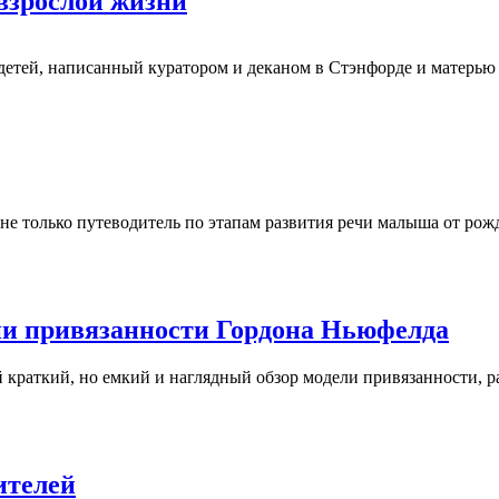
 взрослой жизни
детей, написанный куратором и деканом в Стэнфорде и матерью .
е только путеводитель по этапам развития речи малыша от рожден
ии привязанности Гордона Ньюфелда
 краткий, но емкий и наглядный обзор модели привязанности, ра
ителей