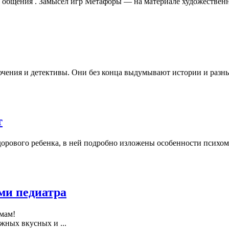
общения . Замысел игр Метафоры — на материале художественны
чения и детективы. Они без конца выдумывают истории и разных 
т
дорового ребенка, в ней подробно изложены особенности психомо
ами педиатра
мам!
жных вкусных и ...