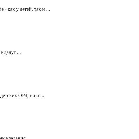
 как у детей, так и ...
 дадут ...
етских ОРЗ, но и ...
е задания, ...