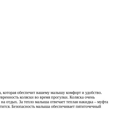
ка, которая обеспечит вашему малышу комфорт и удобство.
евренность коляски во время прогулки. Коляска очень
 на отдых. За тепло малыша отвечает теплая накидка – муфта
стится. Безопасность малыша обеспечивает пятиточечный