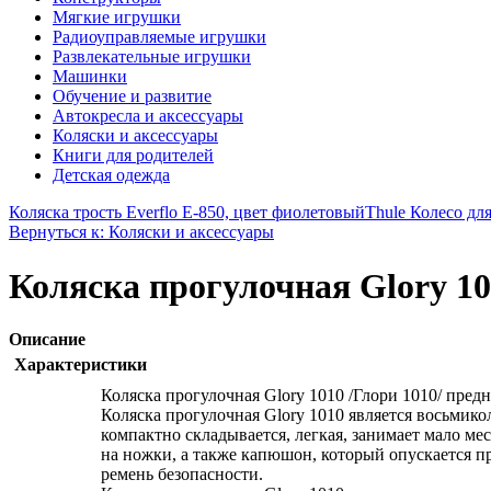
Мягкие игрушки
Радиоуправляемые игрушки
Развлекательные игрушки
Машинки
Обучение и развитие
Автокресла и аксессуары
Коляски и аксессуары
Книги для родителей
Детская одежда
Коляска трость Everflo Е-850, цвет фиолетовый
Thule Колесо дл
Вернуться к: Коляски и аксессуары
Коляска прогулочная Glory 10
Описание
Характеристики
Коляска прогулочная Glory 1010 /Глори 1010/ пред
Коляска прогулочная Glory 1010 является восьмико
компактно складывается, легкая, занимает мало ме
на ножки, а также капюшон, который опускается п
ремень безопасности.