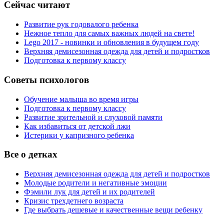
Сейчас читают
Развитие рук годовалого ребенка
Нежное тепло для самых важных людей на свете!
Lego 2017 - новинки и обновления в будущем году
Верхняя демисезонная одежда для детей и подростков
Подготовка к первому классу
Советы психологов
Обучение малыша во время игры
Подготовка к первому классу
Развитие зрительной и слуховой памяти
Как избавиться от детской лжи
Истерики у капризного ребенка
Все о детках
Верхняя демисезонная одежда для детей и подростков
Молодые родители и негативные эмоции
Фэмили лук для детей и их родителей
Кризис трехдетнего возраста
Где выбрать дешевые и качественные вещи ребенку