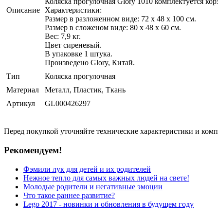
Коляска прогулочная Glory 1010 комплектуется кор
Описание
Характеристики:
Размер в разложенном виде: 72 х 48 х 100 см.
Размер в сложеном виде: 80 х 48 х 60 см.
Вес: 7,9 кг.
Цвет сиреневый.
В упаковке 1 штука.
Произведено Glory, Китай.
Тип
Коляска прогулочная
Материал
Металл, Пластик, Ткань
Артикул
GL000426297
Перед покупкой уточняйте технические характеристики и ком
Рекомендуем!
Фэмили лук для детей и их родителей
Нежное тепло для самых важных людей на свете!
Молодые родители и негативные эмоции
Что такое раннее развитие?
Lego 2017 - новинки и обновления в будущем году