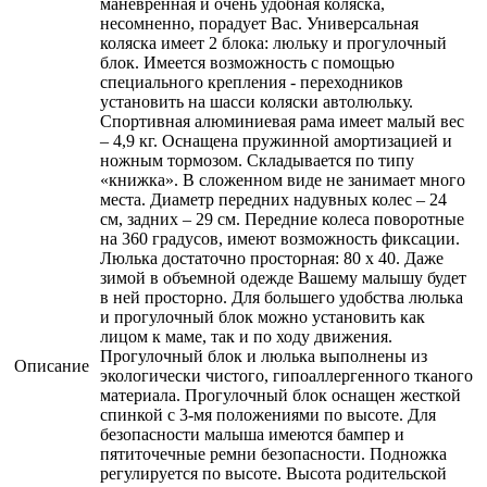
маневренная и очень удобная коляска,
несомненно, порадует Вас. Универсальная
коляска имеет 2 блока: люльку и прогулочный
блок. Имеется возможность с помощью
специального крепления - переходников
установить на шасси коляски автолюльку.
Спортивная алюминиевая рама имеет малый вес
– 4,9 кг. Оснащена пружинной амортизацией и
ножным тормозом. Складывается по типу
«книжка». В сложенном виде не занимает много
места. Диаметр передних надувных колес – 24
см, задних – 29 см. Передние колеса поворотные
на 360 градусов, имеют возможность фиксации.
Люлька достаточно просторная: 80 x 40. Даже
зимой в объемной одежде Вашему малышу будет
в ней просторно. Для большего удобства люлька
и прогулочный блок можно установить как
лицом к маме, так и по ходу движения.
Прогулочный блок и люлька выполнены из
Описание
экологически чистого, гипоаллергенного тканого
материала. Прогулочный блок оснащен жесткой
спинкой с 3-мя положениями по высоте. Для
безопасности малыша имеются бампер и
пятиточечные ремни безопасности. Подножка
регулируется по высоте. Высота родительской