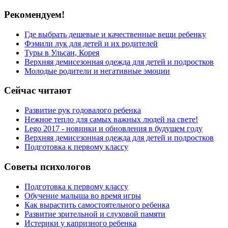
Рекомендуем!
Где выбрать дешевые и качественные вещи ребенку
Фэмили лук для детей и их родителей
Туры в Ульсан, Корея
Верхняя демисезонная одежда для детей и подростков
Молодые родители и негативные эмоции
Сейчас читают
Развитие рук годовалого ребенка
Нежное тепло для самых важных людей на свете!
Lego 2017 - новинки и обновления в будущем году
Верхняя демисезонная одежда для детей и подростков
Подготовка к первому классу
Советы психологов
Подготовка к первому классу
Обучение малыша во время игры
Как вырастить самостоятельного ребенка
Развитие зрительной и слуховой памяти
Истерики у капризного ребенка