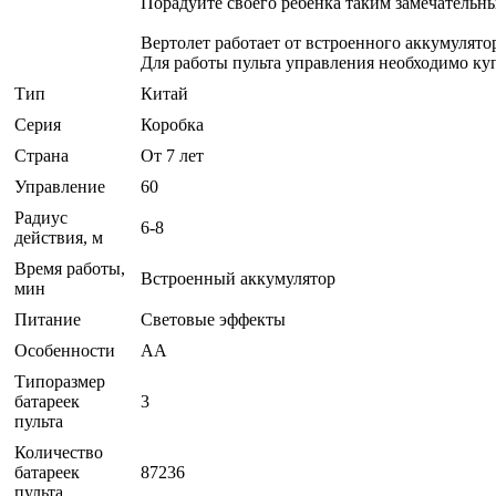
Порадуйте своего ребенка таким замечательн
Вертолет работает от встроенного аккумулято
Для работы пульта управления необходимо куп
Тип
Китай
Серия
Коробка
Страна
От 7 лет
Управление
60
Радиус
6-8
действия, м
Время работы,
Встроенный аккумулятор
мин
Питание
Световые эффекты
Особенности
AA
Типоразмер
батареек
3
пульта
Количество
батареек
87236
пульта