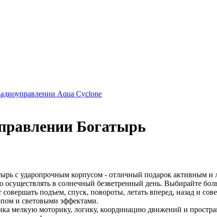
 радиоуправлении Aqua Cyclone
управлении Богатырь
тырь с ударопрочным корпусом - отличный подарок активным и
мо осуществлять в солнечный безветренный день. Выбирайте бол
овершать подъем, спуск, повороты, летать вперед, назад и сове
опом и световыми эффектами.
нка мелкую моторику, логику, координацию движений и простр