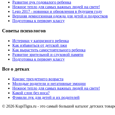
Развитие рук годовалого ребенка
Нежное тепло для самых важных людей на свете!
Lego 2017 - новинки и обновления в будущем году
Верхняя демисезонная одежда для детей и подростков
Подготовка к первому классу
Советы психологов
Истерики у капризного ребенка
Как избавиться от детской лжи
Как вырастить самостоятельного ребенка
Развитие зрительной и слуховой памяти
Подготовка к первому классу
Все о детках
Кризис трехдетнего возраста
Молодые родители и негативные эмоции
Нежное тепло для самых важных людей на свете!
Какой слон без носа?
Фэмили лук для детей и их родителей
© 2026 KupiTigra.ru - это самый большой каталог детских товар