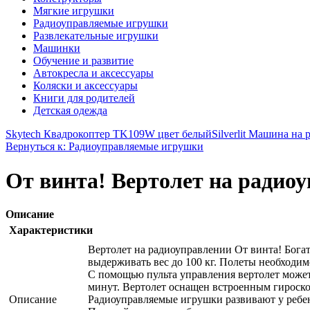
Мягкие игрушки
Радиоуправляемые игрушки
Развлекательные игрушки
Машинки
Обучение и развитие
Автокресла и аксессуары
Коляски и аксессуары
Книги для родителей
Детская одежда
Skytech Квадрокоптер TK109W цвет белый
Silverlit Машина на
Вернуться к: Радиоуправляемые игрушки
От винта! Вертолет на радио
Описание
Характеристики
Вертолет на радиоуправлении От винта! Бога
выдерживать вес до 100 кг. Полеты необходи
С помощью пульта управления вертолет может с
минут. Вертолет оснащен встроенным гироск
Описание
Радиоуправляемые игрушки развивают у ребе