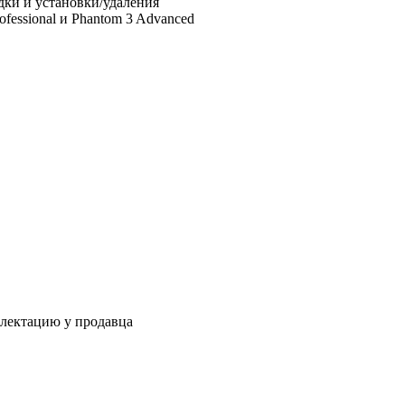
дки и установки/удаления
fessional и Phantom 3 Advanced
плектацию у продавца