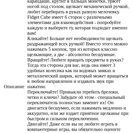
карандаши, крутит в пальцах монетки, трясет
ногой под столом, щелкает механической ручкой,
любит перебирать в руках разную мелочевку.
Fidget Cube имеет 6 сторон с различными
элементами для взаимодействия - попробуйте
каждую и выберите ту, которая подходит именно
вам!
Кликайте! Больше нет необходимости щелкать
раздражающей всех ручкой! Вместо этого можно
нажимать 5 кнопок, три из которых классно
щелкающие, а две - абсолютно бесшумные.
Вращайте! Любите вращать предметы в руках?
Тогда эта сторона для вас, ведь она имеет 3
удобных колесика как на кодовых замках и
металлический шарик, который может вращаться
в любом направлении и издавать звук при
Описание
нажатии.
Переключайте! Привыкли теребить брелоки,
четки и ключи? Забудьте об этом - специальный
переключатель полностью заменит их! Он
двигается бесшумно, если нажимать медленно и
аккуратно, или же издает приятное щелканье при
быстром и сильном переключении.
Двигайте! Даже если вы не любите играть в
компьютерные игры, вы обязательно оцените