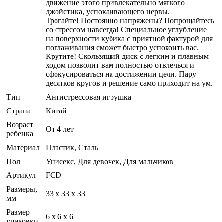
движение этого привлекательно мягкого
джойстика, успокаивающего нервы.
Трогайте! Постоянно напряжены? Попрощайтесь
со стрессом навсегда! Специальное углубление
на поверхности кубика с приятной фактурой для
поглаживания сможет быстро успокоить вас.
Крутите! Скользящий диск с легким и плавным
ходом позволит вам полностью отвлечься и
сфокусироваться на достижении цели. Пару
десятков кругов и решение само приходит на ум.
Тип
Антистрессовая игрушка
Страна
Китай
Возраст
От 4 лет
ребенка
Материал
Пластик, Сталь
Пол
Унисекс, Для девочек, Для мальчиков
Артикул
FCD
Размеры,
33 х 33 х 33
мм
Размер
6 x 6 x 6
упаковки