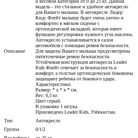
и весовой категории от 0 до 25 кг. Данная
модель - это стильное и удобное автокресло
для Вашего малыша. В автокресле Лидер
Кидс Флейт малышу будет очень уютно и
комфортно в мягком сиденье с
ортопедической вкладкой, которая имеет
функцию регулировки нужного угла наклона.
Автокресло устанавливается в салон
автомобиля с помощью ремня безопасности.
Описание
Для защиты Вашего малыша предусмотрены
пятиточечные ремни безопасности.
Устойчивая конструкция автокресла Leader
Kids Флейт отвечает за безопасность и
комфорт, а толстые ортопедические боковины
защищают ребенка от бокового удара.
Характеристики:
Размер: * x * x * см.
Вес: 6,5 кг.
Цвет серый.
В упаковке 1 штука.
Произведено Leader Kids, Узбекистан.
Тип
Автокресло
Группа
0/1/2
Вес ребенка
до 25 кг