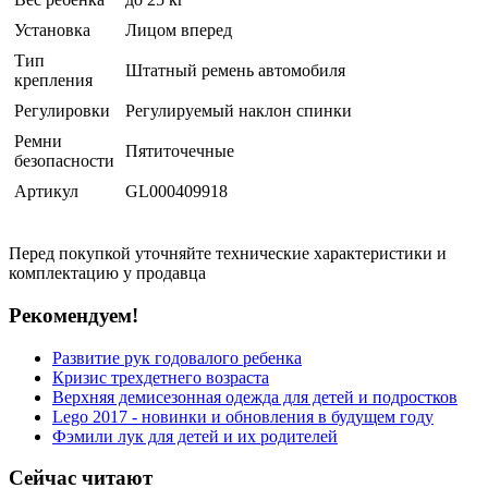
Установка
Лицом вперед
Тип
Штатный ремень автомобиля
крепления
Регулировки
Регулируемый наклон спинки
Ремни
Пятиточечные
безопасности
Артикул
GL000409918
Перед покупкой уточняйте технические характеристики и
комплектацию у продавца
Рекомендуем!
Развитие рук годовалого ребенка
Кризис трехдетнего возраста
Верхняя демисезонная одежда для детей и подростков
Lego 2017 - новинки и обновления в будущем году
Фэмили лук для детей и их родителей
Сейчас читают