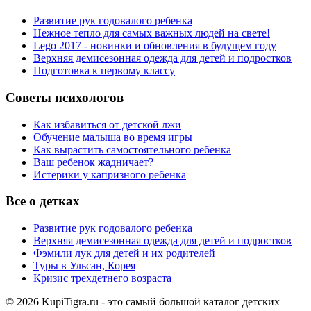
Развитие рук годовалого ребенка
Нежное тепло для самых важных людей на свете!
Lego 2017 - новинки и обновления в будущем году
Верхняя демисезонная одежда для детей и подростков
Подготовка к первому классу
Советы психологов
Как избавиться от детской лжи
Обучение малыша во время игры
Как вырастить самостоятельного ребенка
Ваш ребенок жадничает?
Истерики у капризного ребенка
Все о детках
Развитие рук годовалого ребенка
Верхняя демисезонная одежда для детей и подростков
Фэмили лук для детей и их родителей
Туры в Ульсан, Корея
Кризис трехдетнего возраста
© 2026 KupiTigra.ru - это самый большой каталог детских