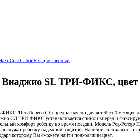
axi-Cosi CabrioFix, цвет черный
о Виаджио SL ТРИ-ФИКС, цвет 
КС /Пег-Перего СЛ/ предназначено для детей от 0 месяцев до 1,
джио СЛ ТРИ-ФИКС устанавливается спиной вперед и фиксирует
ительный комфорт ребенку во время поездки. Модель Peg-Pere
послужат ребенку надежной защитой. Наличие специального коз
одаря которому Вы сможете найти подходящий цвет.