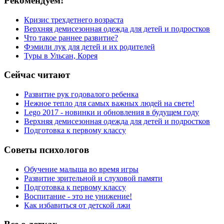
Рекомендуем!
Кризис трехдетнего возраста
Верхняя демисезонная одежда для детей и подростков
Что такое раннее развитие?
Фэмили лук для детей и их родителей
Туры в Ульсан, Корея
Сейчас читают
Развитие рук годовалого ребенка
Нежное тепло для самых важных людей на свете!
Lego 2017 - новинки и обновления в будущем году
Верхняя демисезонная одежда для детей и подростков
Подготовка к первому классу
Советы психологов
Обучение малыша во время игры
Развитие зрительной и слуховой памяти
Подготовка к первому классу
Воспитание - это не унижение!
Как избавиться от детской лжи