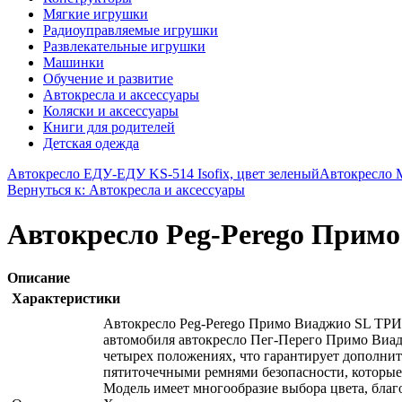
Мягкие игрушки
Радиоуправляемые игрушки
Развлекательные игрушки
Машинки
Обучение и развитие
Автокресла и аксессуары
Коляски и аксессуары
Книги для родителей
Детская одежда
Автокресло ЕДУ-ЕДУ KS-514 Isofix, цвет зеленый
Автокресло M
Вернуться к: Автокресла и аксессуары
Автокресло Peg-Perego Прим
Описание
Характеристики
Автокресло Peg-Perego Примо Виаджио SL ТРИ-ФИ
автомобиля автокресло Пег-Перего Примо Виа
четырех положениях, что гарантирует дополн
пятиточечными ремнями безопасности, которые 
Модель имеет многообразие выбора цвета, благ