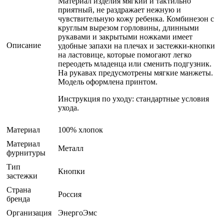
Материал изделия мягкий и тактильно
приятный, не раздражает нежную и
чувствительную кожу ребенка. Комбинезон с
круглым вырезом горловины, длинными
рукавами и закрытыми ножками имеет
Описание
удобные запахи на плечах и застежки-кнопки
на ластовице, которые помогают легко
переодеть младенца или сменить подгузник.
На рукавах предусмотрены мягкие манжеты.
Модель оформлена принтом.
Инструкция по уходу: стандартные условия
ухода.
Материал
100% хлопок
Материал
Металл
фурнитуры
Тип
Кнопки
застежки
Страна
Россия
бренда
Организация
ЭнергоЭмс