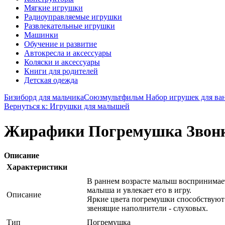
Мягкие игрушки
Радиоуправляемые игрушки
Развлекательные игрушки
Машинки
Обучение и развитие
Автокресла и аксессуары
Коляски и аксессуары
Книги для родителей
Детская одежда
Бизиборд для мальчика
Союзмультфильм Набор игрушек для ва
Вернуться к: Игрушки для малышей
Жирафики Погремушка Звонк
Описание
Характеристики
В раннем возрасте малыш воспринимает
малыша и увлекает его в игру.
Описание
Яркие цвета погремушки способствуют 
звенящие наполнители - слуховых.
Тип
Погремушка