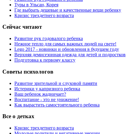
Туры в Ульсан, Корея
Где выбрать дешевые и качественные вещи ребенку
Кризис трехдетнего возраста
Сейчас читают
Развитие рук годовалого ребенка
Нежное тепло для самых важных людей на свете!
Lego 2017 - новинки и обновления в будущем году
Верхняя демисезонная одежда для детей и подростков
Подготовка к первому классу
Советы психологов
Развитие зрительной и слуховой памяти
Истерики у капризного ребенка
Ваш ребенок жадничает?
Воспитание - это не унижение!
Как вырастить самостоятельного ребенка
Все о детках
Кризис трехдетнего возраста
Молодые родители и негативные эмоции