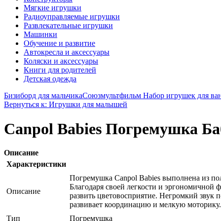
Мягкие игрушки
Радиоуправляемые игрушки
Развлекательные игрушки
Машинки
Обучение и развитие
Автокресла и аксессуары
Коляски и аксессуары
Книги для родителей
Детская одежда
Бизиборд для мальчика
Союзмультфильм Набор игрушек для ва
Вернуться к: Игрушки для малышей
Canpol Babies Погремушка Ба
Описание
Характеристики
Погремушка Canpol Babies выполнена из по
Благодаря своей легкости и эргономичной 
Описание
развить цветовосприятие. Негромкий звук 
развивает координацию и мелкую моторику.
Тип
Погремушка