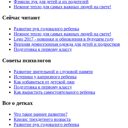
Фэмили лук для детей и их родителей
Нежное тепло для самых важных людей на свете!
Сейчас читают
Развитие рук годовалого ребенка
Нежное тепло для самых важных людей на свете!
Lego 2017 - новинки и обновления в будущем году
Верхняя демисезонная одежда для детей и подростков
Подготовка к первому классу
Советы психологов
Развитие зрительной и слуховой памяти
Истерики у капризного ребенка
Как избавиться от детской лжи
Подготовка к первому классу
Как вырастить самостоятельного ребенка
Все о детках
Что такое раннее развитие?
Кризис трехдетнего возраста
Развитие рук годовалого ребенка