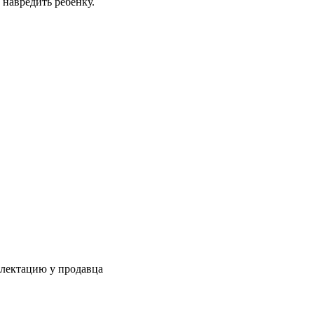
 навредить ребенку.
плектацию у продавца