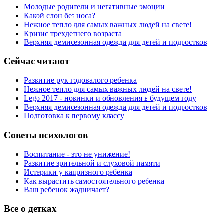
Молодые родители и негативные эмоции
Какой слон без носа?
Нежное тепло для самых важных людей на свете!
Кризис трехдетнего возраста
Верхняя демисезонная одежда для детей и подростков
Сейчас читают
Развитие рук годовалого ребенка
Нежное тепло для самых важных людей на свете!
Lego 2017 - новинки и обновления в будущем году
Верхняя демисезонная одежда для детей и подростков
Подготовка к первому классу
Советы психологов
Воспитание - это не унижение!
Развитие зрительной и слуховой памяти
Истерики у капризного ребенка
Как вырастить самостоятельного ребенка
Ваш ребенок жадничает?
Все о детках