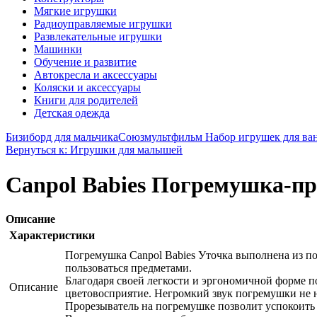
Мягкие игрушки
Радиоуправляемые игрушки
Развлекательные игрушки
Машинки
Обучение и развитие
Автокресла и аксессуары
Коляски и аксессуары
Книги для родителей
Детская одежда
Бизиборд для мальчика
Союзмультфильм Набор игрушек для ва
Вернуться к: Игрушки для малышей
Canpol Babies Погремушка-пр
Описание
Характеристики
Погремушка Canpol Babies Уточка выполнена из по
пользоваться предметами.
Благодаря своей легкости и эргономичной форме п
Описание
цветовосприятие. Негромкий звук погремушки не 
Прорезыватель на погремушке позволит успокоить 