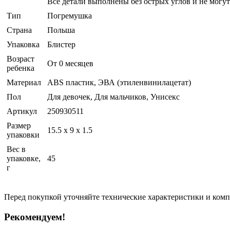
Все детали выполнены без острых углов и не могут
Тип
Погремушка
Страна
Польша
Упаковка
Блистер
Возраст
От 0 месяцев
ребенка
Материал
ABS пластик, ЭВА (этиленвинилацетат)
Пол
Для девочек, Для мальчиков, Унисекс
Артикул
250930511
Размер
15.5 x 9 x 1.5
упаковки
Вес в
упаковке,
45
г
Перед покупкой уточняйте технические характеристики и ком
Рекомендуем!