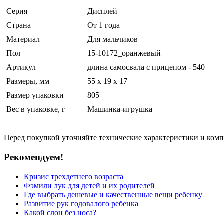
Серия
Дисплей
Страна
От 1 года
Материал
Для мальчиков
Пол
15-10172_оранжевый
Артикул
длина самосвала с прицепом - 540
Размеры, мм
55 x 19 x 17
Размер упаковки
805
Вес в упаковке, г
Машинка-игрушка
Перед покупкой уточняйте технические характеристики и ком
Рекомендуем!
Кризис трехдетнего возраста
Фэмили лук для детей и их родителей
Где выбрать дешевые и качественные вещи ребенку
Развитие рук годовалого ребенка
Какой слон без носа?