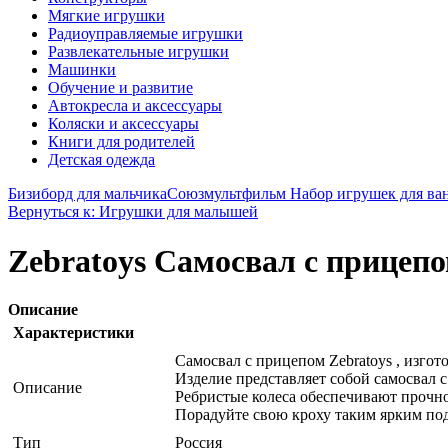
Мягкие игрушки
Радиоуправляемые игрушки
Развлекательные игрушки
Машинки
Обучение и развитие
Автокресла и аксессуары
Коляски и аксессуары
Книги для родителей
Детская одежда
Бизиборд для мальчика
Союзмультфильм Набор игрушек для ва
Вернуться к: Игрушки для малышей
Zebratoys Самосвал с прицеп
Описание
Характеристики
Самосвал с прицепом Zebratoys , изго
Изделие представляет собой самосвал 
Описание
Ребристые колеса обеспечивают прочное
Порадуйте свою кроху таким ярким по
Тип
Россия