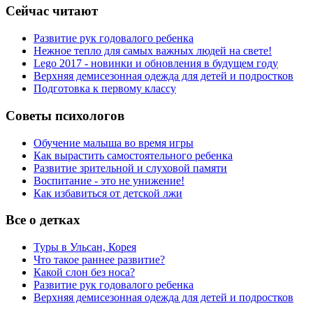
Сейчас читают
Развитие рук годовалого ребенка
Нежное тепло для самых важных людей на свете!
Lego 2017 - новинки и обновления в будущем году
Верхняя демисезонная одежда для детей и подростков
Подготовка к первому классу
Советы психологов
Обучение малыша во время игры
Как вырастить самостоятельного ребенка
Развитие зрительной и слуховой памяти
Воспитание - это не унижение!
Как избавиться от детской лжи
Все о детках
Туры в Ульсан, Корея
Что такое раннее развитие?
Какой слон без носа?
Развитие рук годовалого ребенка
Верхняя демисезонная одежда для детей и подростков