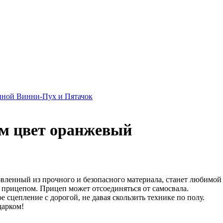
нной Винни-Пух и Пятачок
ом цвет оранжевый
товленный из прочного и безопасного материала, станет любимо
с прицепом. Прицеп может отсоединяться от самосвала.
 сцепление с дорогой, не давая скользить технике по полу.
дарком!