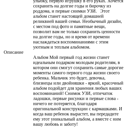
улыбку, первую игрушку в его руках. Хочется
сохранить на долгие годы и бирочку из
роддома, и первые снимки УЗИ. Этот
альбом станет настоящей домашней
реликвией вашей семьи. Необычный дизайн,
с местом под фото и памятные вещи,
позволит вам не только сохранить ценности
на долгие годы, но и время от времени
наслаждаться воспоминаниями с этим
уютным и теплым альбомом.
Описание
Альбом Мой первый год жизни станет
идеальным подарком молодым родителям, в
котором они смогут сохранить самые дорогие
моменты самого первого года жизни своего
ребенка. Мальчик это будет, девочка,
близнецы или двойняшки - яркий, красочный
альбом подойдет для хранения любых ваших
воспоминаний! Снимок УЗИ, отпечаток
ладошки, первые рисунки и первые слова -
ничего не потеряется, благодаря
оригинальной конструкции с кармашками. И
когда ваш ребенок вырастет, вы передадите
ему этот уникальный альбом, а вместе с ним
вашу любовь и заботу!