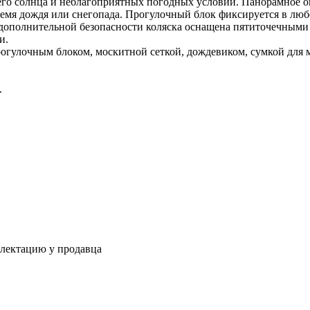
о солнца и неблагоприятных погодных условий. Панорамное ок
ремя дождя или снегопада. Прогулочный блок фиксируется в любо
дополнительной безопасности коляска оснащена пятиточечными
и.
прогулочным блоком, москитной сеткой, дождевиком, сумкой для 
.
плектацию у продавца