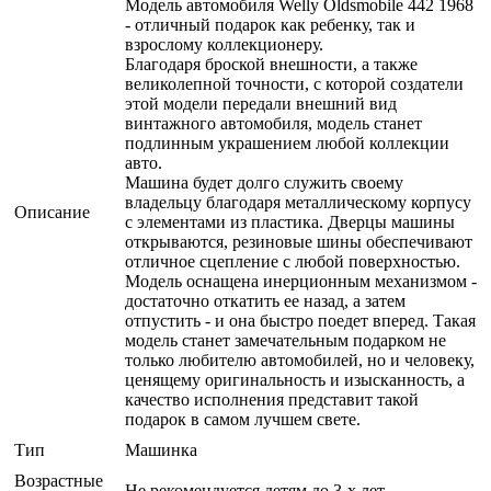
Модель автомобиля Welly Oldsmobile 442 1968
- отличный подарок как ребенку, так и
взрослому коллекционеру.
Благодаря броской внешности, а также
великолепной точности, с которой создатели
этой модели передали внешний вид
винтажного автомобиля, модель станет
подлинным украшением любой коллекции
авто.
Машина будет долго служить своему
владельцу благодаря металлическому корпусу
Описание
с элементами из пластика. Дверцы машины
открываются, резиновые шины обеспечивают
отличное сцепление с любой поверхностью.
Модель оснащена инерционным механизмом -
достаточно откатить ее назад, а затем
отпустить - и она быстро поедет вперед. Такая
модель станет замечательным подарком не
только любителю автомобилей, но и человеку,
ценящему оригинальность и изысканность, а
качество исполнения представит такой
подарок в самом лучшем свете.
Тип
Машинка
Возрастные
Не рекомендуется детям до 3-х лет