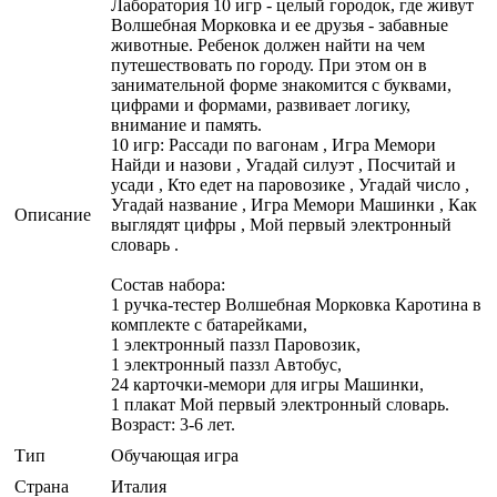
Лаборатория 10 игр - целый городок, где живут
Волшебная Морковка и ее друзья - забавные
животные. Ребенок должен найти на чем
путешествовать по городу. При этом он в
занимательной форме знакомится с буквами,
цифрами и формами, развивает логику,
внимание и память.
10 игр: Рассади по вагонам , Игра Мемори
Найди и назови , Угадай силуэт , Посчитай и
усади , Кто едет на паровозике , Угадай число ,
Угадай название , Игра Мемори Машинки , Как
Описание
выглядят цифры , Мой первый электронный
словарь .
Состав набора:
1 ручка-тестер Волшебная Морковка Каротина в
комплекте с батарейками,
1 электронный паззл Паровозик,
1 электронный паззл Автобус,
24 карточки-мемори для игры Машинки,
1 плакат Мой первый электронный словарь.
Возраст: 3-6 лет.
Тип
Обучающая игра
Страна
Италия