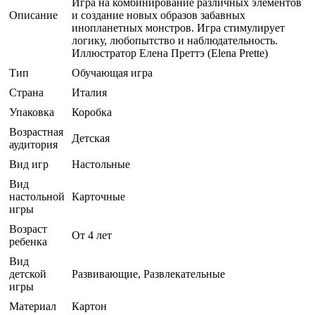
Игра на комбинирование различных элементов
Описание
и создание новых образов забавных
инопланетных монстров. Игра стимулирует
логику, любопытство и наблюдательность.
Иллюстратор Елена Преттэ (Elena Prette)
Тип
Обучающая игра
Страна
Италия
Упаковка
Коробка
Возрастная
Детская
аудитория
Вид игр
Настольные
Вид
настольной
Карточные
игры
Возраст
От 4 лет
ребенка
Вид
детской
Развивающие, Развлекательные
игры
Материал
Картон