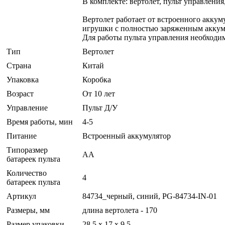
В комплекте: вертолет, пульт управления
Вертолет работает от встроенного аккум
игрушки с полностью заряженным аккуму
Для работы пульта управления необходим
Тип
Вертолет
Страна
Китай
Упаковка
Коробка
Возраст
От 10 лет
Управление
Пульт Д/У
Время работы, мин
4-5
Питание
Встроенный аккумулятор
Типоразмер
AA
батареек пульта
Количество
4
батареек пульта
Артикул
84734_черный, синий, PG-84734-IN-01
Размеры, мм
длина вертолета - 170
Размер упаковки
28.5 x 17 x 9.5