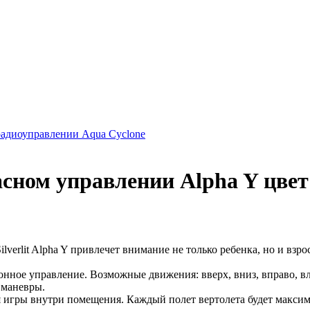
 радиоуправлении Aqua Cyclone
расном управлении Alpha Y цве
lverlit Alpha Y привлечет внимание не только ребенка, но и вз
онное управление. Возможные движения: вверх, вниз, вправо, 
 маневры.
я игры внутри помещения. Каждый полет вертолета будет макси