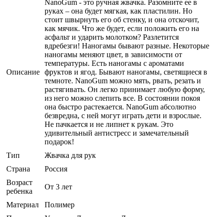
NanoGum - это ручная жвачка. Разомните ее в
руках – она будет мягкая, как пластилин. Но
стоит швырнуть его об стенку, и она отскочит,
как мячик. Что же будет, если положить его на
асфальт и ударить молотком? Разлетится
вдребезги! Наногамы бывают разные. Некоторые
наногамы меняют цвет, в зависимости от
температуры. Есть наногамы с ароматами
Описание
фруктов и ягод. Бывают наногамы, светящиеся в
темноте. NanoGum можно мять, рвать, резать и
растягивать. Он легко принимает любую форму,
из него можно слепить все. В состоянии покоя
она быстро растекается. NanoGum абсолютно
безвредна, с ней могут играть дети и взрослые.
Не пачкается и не липнет к рукам. Это
удивительный антистресс и замечательный
подарок!
Тип
Жвачка для рук
Страна
Россия
Возраст
От 3 лет
ребенка
Материал
Полимер