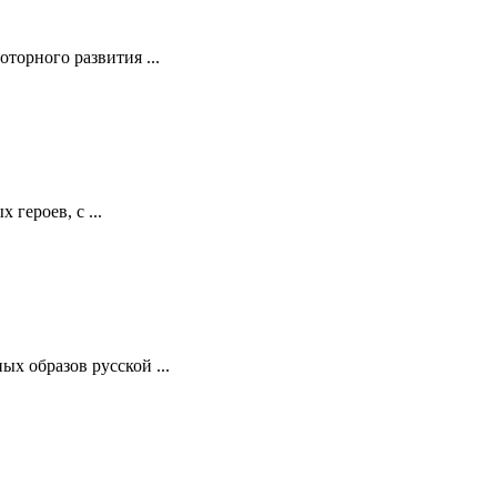
торного развития ...
героев, с ...
х образов русской ...